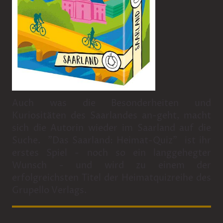
Auch was die Besonderheiten und
Kuriositäten des Saarlandes an-geht, macht
sich die Autorin wieder im Saarland auf die
Suche. "Das Saarland: Heimat-Quiz" ist ihr
erstes Spiel - noch so ein langgehegter
Wunsch - und wird zu einem der
erfolgreichsten Titel der Heimatquizreihe des
Grupello Verlags.