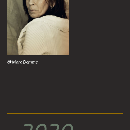
📷
Marc Demme