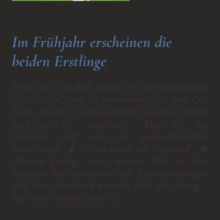
Im Frühjahr erscheinen die
beiden Erstlinge
2020 ist es endlich soweit: Ihr Kriminalroman
"Ahrtrüffel", den sie gemeinsam mit dem Co-
Autor Frank Krajewski beim Gmeiner-Verlag
veröffentlicht, erscheint. Ebenfalls im
Frühjahr zeigt sich ihr ungewöhnlicher
Reiseführer 🍀"Glücksorte im Saarland" 🍀
(Droste-Verlag) zum ersten Mal in den
Regalen der saarländischen Buchhandlungen
und ihre Annahme erweist sich als richtig -
das ist ein tolles Gefühl :).