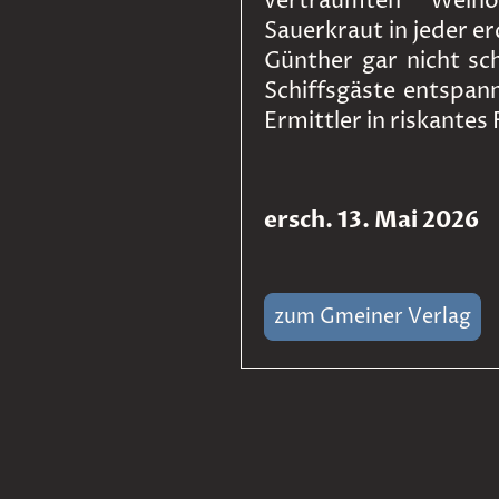
verträumten Weino
Sauerkraut in jeder e
Günther gar nicht s
Schiffsgäste entspan
Ermittler in riskantes
ersch. 13. Mai 2026
zum Gmeiner Verlag