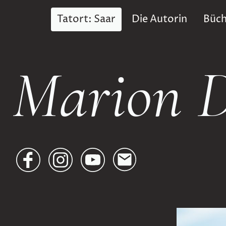
Tatort: Saar
Die Autorin
Büch
Marion 