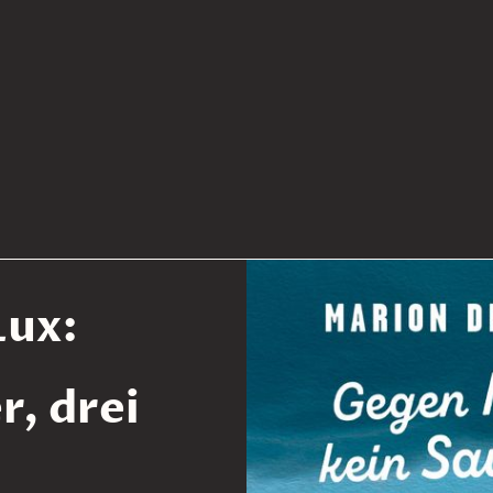
Lux:
r, drei
e