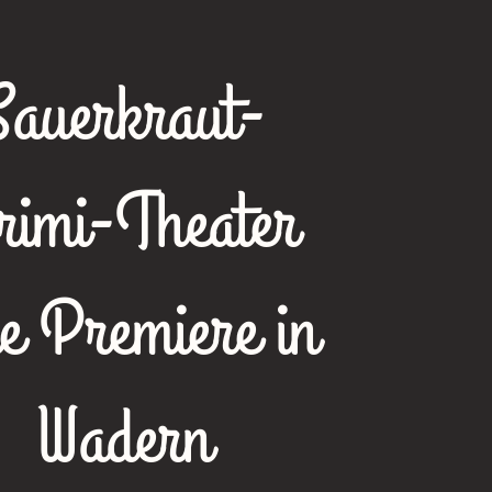
Sauerkraut-
rimi-Theater
ie Premiere in
Wadern