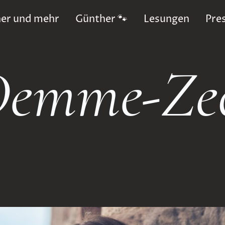
er und mehr
Günther 🐾
Lesungen
Pre
Demme-Ze