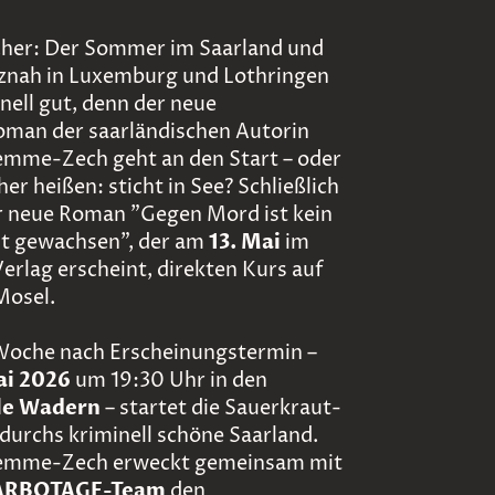
sicher: Der Sommer im Saarland und
znah in Luxemburg und Lothringen
nell gut, denn der neue
oman der saarländischen Autorin
mme-Zech geht an den Start – oder
eher heißen: sticht in See? Schließlich
 neue Roman "Gegen Mord ist kein
t gewachsen", der am
13. Mai
im
erlag erscheint, direkten Kurs auf
Mosel.
Woche nach Erscheinungstermin –
ai 2026
um 19:30 Uhr in den
ele Wadern
– startet die Sauerkraut-
durchs kriminell schöne Saarland.
emme-Zech erweckt gemeinsam mit
ARBOTAGE-Team
den