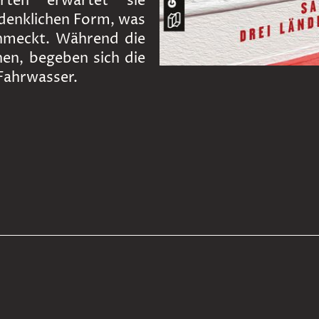
rten erwartet sie
rdenklichen Form, was
chmeckt. Während die
nen, begeben sich die
 Fahrwasser.