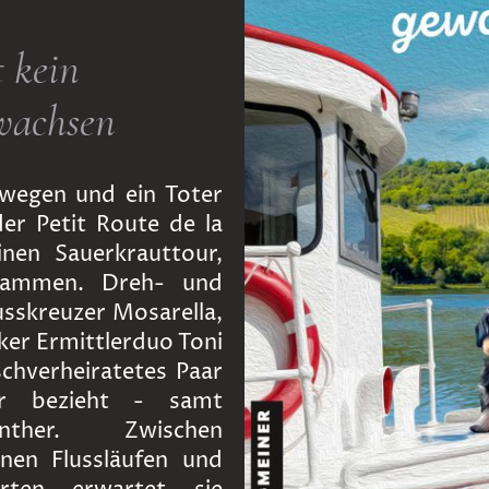
 kein
wachsen
wegen und ein Toter
der Petit Route de la
inen Sauerkrauttour,
sammen. Dreh- und
usskreuzer Mosarella,
ker Ermittlerduo Toni
schverheiratetes Paar
er bezieht - samt
ünther. Zwischen
nen Flussläufen und