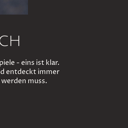
ech
ele - eins ist klar.
nd entdeckt immer
lt werden muss.