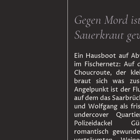
Gegen Mord ist
Sauerkraut ge
Ein Hausboot auf Ab
im Fischernetz: Auf 
Choucroute, der kle
braut sich was zu
Angelpunkt ist der Fl
auf dem das Saarbrüc
und Wolfgang als fri
undercover Quarti
Polizeidackel G
romantisch gewunde