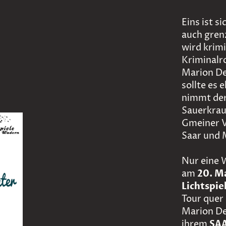
Eins ist 
auch gren
wird krimi
Kriminalr
Marion De
sollte es 
nimmt der
Sauerkrau
Gmeiner V
Saar und 
Nur eine 
am
20. M
Lichtspi
Tour quer 
Marion D
ihrem
SA